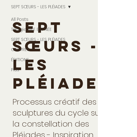
SEPT SŒURS - LES PLÉIADES
All Posts
SEPT
Trilogie NILE EST NÉE
SEPT SŒURS - LES PLÉIADES
SŒURS -
OEUVRES
LES
ÉDITIONS
Plus
PLÉIADES
Processus créatif des
sculptures du cycle sur
la constellation des
Pléiades - Inspiration,