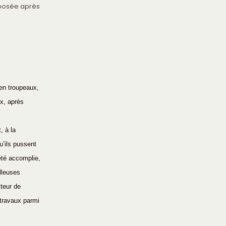
mposée après 
en troupeaux, 
x, après 
, à la 
’ils pussent 
té accomplie, 
lleuses 
cteur de 
 travaux parmi 