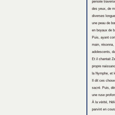
pensée traverse
des yeux, de mê
diverses longueu
une peau de bœu
en boyaux de b
Puis, ayant cons
main, résonna,
adolescents, dan
Et il chantait 
propre naissanc
la Nymphe, et l
Il dit ces chos
sacré. Puis, dé
une ruse profond
À la vérité, Hè
parvint en cou