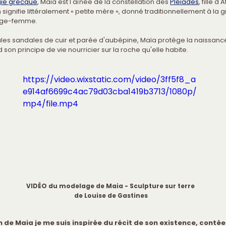
ie grecque
, Maïa est l'aînée de la constellation des 
Pléiades
, fille d'
signifie littéralement « petite mère », donné traditionnellement à la 
sage-femme.
les sandales de cuir et parée d'aubépine, Maïa protège la naissance
son principe de vie nourricier sur la roche qu'elle habite.
https://video.wixstatic.com/video/3ff5f8_a
e914af6699c4ac79d03cba1419b3713/1080p/
mp4/file.mp4
VIDÉO du modelage de Maia - Sculpture sur terre 
de Louise de Gastines
n de Maia je me suis inspirée du récit de son existence, contée