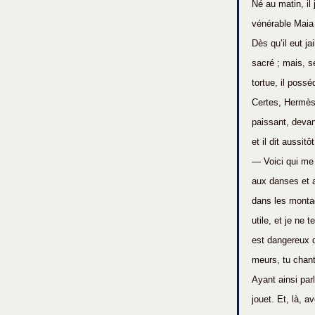
Né au matin, il 
vénérable Maia 
Dès qu’il eut j
sacré ; mais, se
tortue, il possé
Certes, Hermès c
paissant, devant
et il dit aussitôt
— Voici qui me 
aux danses et a
dans les montag
utile, et je ne 
est dangereux d
meurs, tu chan
Ayant ainsi parl
jouet. Et, là, a