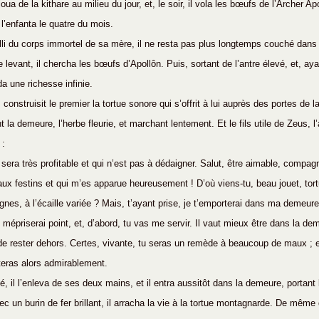
joua de la kithare au milieu du jour, et, le soir, il vola les bœufs de l’Archer Apo
l’enfanta le quatre du mois.
ailli du corps immortel de sa mère, il ne resta pas plus longtemps couché dans
 levant, il chercha les bœufs d’Apollôn. Puis, sortant de l’antre élevé, et, ay
da une richesse infinie.
onstruisit le premier la tortue sonore qui s’offrit à lui auprès des portes de la
 la demeure, l’herbe fleurie, et marchant lentement. Et le fils utile de Zeus, l’a
 :
sera très profitable et qui n’est pas à dédaigner. Salut, être aimable, compag
ux festins et qui m’es apparue heureusement ! D’où viens-tu, beau jouet, tort
nes, à l’écaille variée ? Mais, t’ayant prise, je t’emporterai dans ma demeur
te mépriserai point, et, d’abord, tu vas me servir. Il vaut mieux être dans la dem
e rester dehors. Certes, vivante, tu seras un remède à beaucoup de maux ; et
teras alors admirablement.
é, il l’enleva de ses deux mains, et il entra aussitôt dans la demeure, portant 
vec un burin de fer brillant, il arracha la vie à la tortue montagnarde. De même