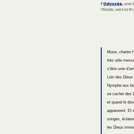
l’
Odyssée
,
 une 
l’Iliade, vers la fi
Muse, chante He
très utile mes
s’être unie d’a
Loin des Dieux h
Nymphe aux bea
se cacher des 
et quand le dix
apparurent. Et e
songes, éclaire
les Dieux immor