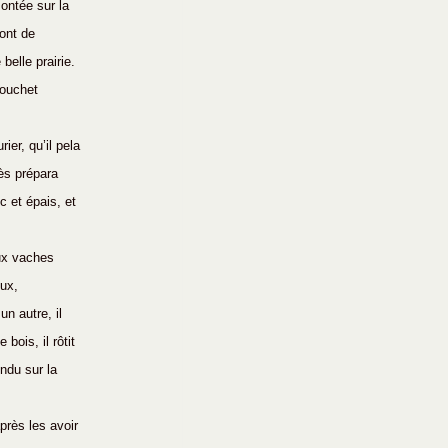
montée sur la 
ont de 
belle prairie.
souchet 
er, qu’il pela 
ès prépara 
 et épais, et 
eux vaches 
ux, 
un autre, il 
ois, il rôtit 
endu sur la 
rès les avoir 