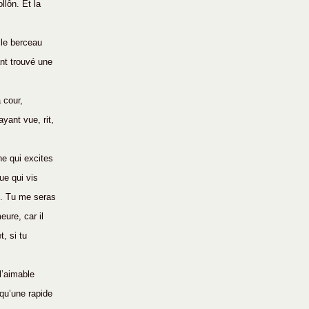
llôn. Et la 
 le berceau 
ant trouvé une 
 cour, 
yant vue, rit, 
ne qui excites 
ue qui vis 
e. Tu me seras 
eure, car il 
, si tu 
l’aimable 
 qu’une rapide 