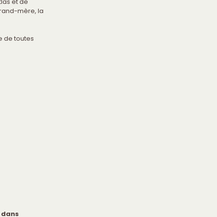
Atlas et de 
grand-mère, la 
 de toutes 
 dans 