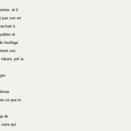
ntes, et il 
t pas son art 
archait à 
oyables et 
e feuillage 
ortant ces 
hâtant, prit la 
ages 
lteras 
pas ce que tu 
up de 
 noire qui 