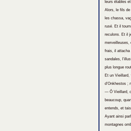
leurs étables e
Alors, le fils 
les chassa, vag
rusé. Et il tour
reculons. Et il 
merveilleuses, 
frais, il attach
sandales, l’illu
plus longue rou
Et un Vieillard,
d’Onkhestos ; ma
— Ô Vieillard, 
beaucoup, quand
entends, et tais
Ayant ainsi par
montagnes ombra