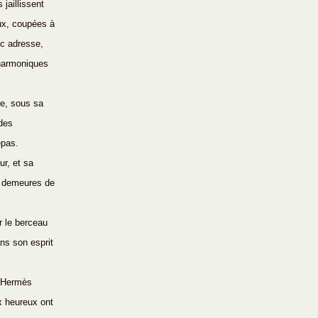
jaillissent 
ux, coupées à 
vec adresse, 
 harmoniques 
ue, sous sa 
des 
epas.
r, et sa 
es demeures de 
r le berceau 
ns son esprit 
t Hermès 
x heureux ont 