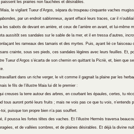
t paissent les prairies non fauchées et désirables.
de Maia, le vigilant Tueur d’Argos, sépara du troupeau cinquante vaches mugissa
abondes, par un endroit sablonneux, ayant effacé leurs traces, car il n’oubliai
na les sabots de devant en arrière, et ceux de l’arrière en avant, et lui-même m
jeta aussitôt ses sandales sur le sable de la mer, et il en tressa d’autres, incr
enlaçant les rameaux des tamaris et des myrtes. Puis, ayant lié ce faisceau d
a sans crainte, sous ses pieds, ces sandales légères avec leurs feuilles. Et, p
stre Tueur d’Argos s’écarta de son chemin en quittant la Picriè, et, bien que se 
te.
 travaillant dans un riche verger, le vit comme il gagnait la plaine par les herb
is le fils de l’illustre Maia lui dit le premier :
qui creuses la terre autour des arbres, en courbant les épaules, certes, tu réco
 tous auront porté leurs fruits ; mais ne vois pas ce que tu vois, n’entends 
-toi, puisque ton propre bien n’a pas souffert.
lé, il poussa les fortes têtes des vaches. Et l’illustre Hermès traversa beauco
gées, et de vallées sombres, et de plaines désirables. Et déjà la divine nuit