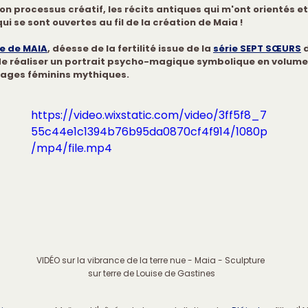
mon processus créatif, les récits antiques qui m'ont orientés et 
ui se sont ouvertes au fil de la création de Maia !
re de MAIA
, déesse de la fertilité issue de la 
série SEPT SŒURS
 
de réaliser un portrait psycho-magique symbolique en volume
ages féminins mythiques.
https://video.wixstatic.com/video/3ff5f8_7
55c44e1c1394b76b95da0870cf4f914/1080p
/mp4/file.mp4
VIDÉO sur la vibrance de la terre nue - Maia - Sculpture 
sur terre de Louise de Gastines