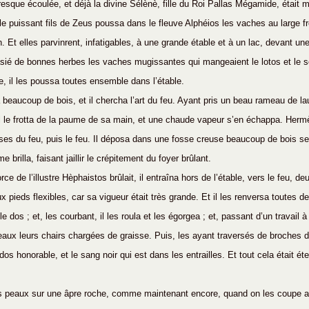
 presque écoulée, et déjà la divine Sélènè, fille du Roi Pallas Mégamide, était 
le puissant fils de Zeus poussa dans le fleuve Alphéios les vaches au large fr
 Et elles parvinrent, infatigables, à une grande étable et à un lac, devant une 
sié de bonnes herbes les vaches mugissantes qui mangeaient le lotos et le 
e, il les poussa toutes ensemble dans l’étable.
beaucoup de bois, et il chercha l’art du feu. Ayant pris un beau rameau de lauri
, il le frotta de la paume de sa main, et une chaude vapeur s’en échappa. Herm
ses du feu, puis le feu. Il déposa dans une fosse creuse beaucoup de bois sec
 brilla, faisant jaillir le crépitement du foyer brûlant.
rce de l’illustre Hèphaistos brûlait, il entraîna hors de l’étable, vers le feu, d
 pieds flexibles, car sa vigueur était très grande. Et il les renversa toutes de
le dos ; et, les courbant, il les roula et les égorgea ; et, passant d’un travail à 
ux leurs chairs chargées de graisse. Puis, les ayant traversés de broches de b
 dos honorable, et le sang noir qui est dans les entrailles. Et tout cela était ét
les peaux sur une âpre roche, comme maintenant encore, quand on les coupe ap