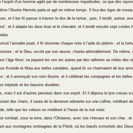
 l’esprit d’un homme agité par de nombreuses inquiétudes, ou que des rayons 
me l’illustre Hermès parla et agit en même temps. Il fixa des tiges de rosea
rs, et il les fit passer à travers le dos de la tortue ; puis, il tendit, autour, a
f ; et il adapta les deux bras et le chevalet, et il tendit ensuite sept cordes
rebis.
truit l’aimable jouet, il fit résonner chaque note à l’aide du plektre ; et la tort
 sonore ; et le Dieu, excité par son œuvre, chanta admirablement. De même, 
s l’âge fleuri, se piquent les uns les autres par des railleries au milieu des r
Zeus Kronide et Maia aux belles sandales, quand ils se charmaient de leur amou
e ; et il annonçait son nom illustre, et il célébrait les compagnes et les bell
es trépieds et les bassins durables.
es, mais il eut d’autres pensées dans son esprit. Et il déposa la lyre creuse su
sirant des chairs, il sauta de la demeure odorante sur une colline, méditant da
e, telle que les voleurs en méditent à l’heure de la nuit noire.
lios tombait, sous la terre, dans l’Okéanos, avec ses chevaux et son char ; e
rant aux montagnes ombragées de la Piériè, où les bœufs immortels des Dieu