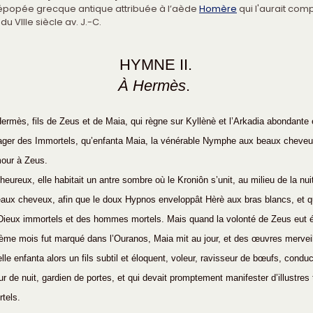
épopée grecque antique attribuée à l’aède 
Homère
 qui l'aurait co
n du VIIIe siècle av. J.-C. 
 HYMNE II.
À Hermès
.
rmès, fils de Zeus et de Maia, qui règne sur Kyllènè et l’Arkadia abondante 
sager des Immortels, qu’enfanta Maia, la vénérable Nymphe aux beaux cheveu
mour à Zeus.
eureux, elle habitait un antre sombre où le Kroniôn s’unit, au milieu de la nuit
ux cheveux, afin que le doux Hypnos enveloppât Hèrè aux bras blancs, et qu
Dieux immortels et des hommes mortels. Mais quand la volonté de Zeus eut é
ième mois fut marqué dans l’Ouranos, Maia mit au jour, et des œuvres mervei
lle enfanta alors un fils subtil et éloquent, voleur, ravisseur de bœufs, condu
ur de nuit, gardien de portes, et qui devait promptement manifester d’illustres
tels.