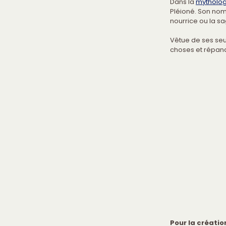
Dans la 
mytholog
Pléioné. Son nom 
nourrice ou la 
Vêtue de ses seu
choses et répand 
Pour la créatio