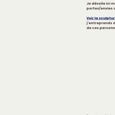
Je dévoile ici 
portes/envies q
Voir la sculptu
j'entreprends 
de ces personn