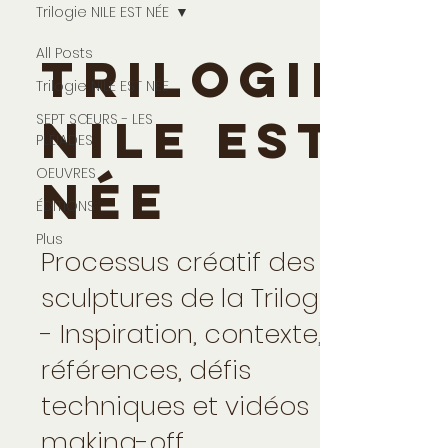
Trilogie NILE EST NÉE
All Posts
Trilogie
Trilogie NILE EST NÉE
SEPT SŒURS - LES
NILE EST
PLÉIADES
OEUVRES
NÉE
ÉDITIONS
Plus
Processus créatif des
sculptures de la Trilogie
- Inspiration, contexte,
références, défis
techniques et vidéos
making-off.