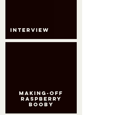
oad video
Interview
oad video
Making-off
RASPBERRY
BOOBY