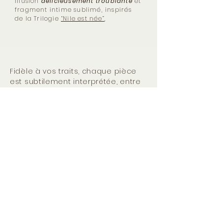
Illusion
délicieusement troublante
et
fragment intime sublimé, inspirés
de la Trilogie
“Nile est née”
,
Fidèle à vos traits, chaque pièce
est subtilement interprétée, entre
ressemblance et regard artistique.
Un croquis préparatoire peut être
réalisé à partir d'un ensemble de
photographies prises sous
différents angles de la zone de la
personne dans la posture
souhaitée.
Le délai de réalisation est
d'environ deux mois.