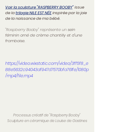
Voir la sculpture "RASPBERRY BOOBY
"
issue 
de la 
trilogie NILE EST NÉE
 inspirée par la joie 
de la naissance de ma bébé.
"Raspberry Booby" représente un 
sein 
féminin orné de crème chantilly et d'une 
framboise.
https://video.wixstatic.com/video/3ff5f8_e
88e5632c94043af947d7570bfa761fe/1080p
/mp4/file.mp4
Processus créatif de "Raspberry Booby" 
Sculpture en céramique de Louise de Gastines