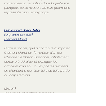
matérialiser la sensation dans laquelle me 
plongeait cette relation. Ce sein gourmand 
représente mon témoignage.
Le blason du beau tétin
Épigrammes (
1535)
Clément Marot
Outre le sonnet, qu'il a contribué à imposer, 
Clément Marot est l'inventeur d'un jeu 
littéraire : le blason. Blasonner, initialement, 
consiste à détailler et expliquer les 
armoiries d'un écu. Ici, les poètes rivalisent 
en chantant à leur tour telle ou telle partie 
du corps féminin...
(Extrait)
Tétin refait, plus blanc qu'un œuf,
Tétin de satin blanc tout neuf,
Toi qui fait honte à la rose