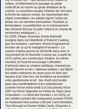
culture, et déterminent le passage du geste 
instinctif de se nourrir au geste artistique de la 
cuisine. La nourriture peuple l’histoire de l’art sous 
la forme de natures mortes. En représentant des 
objets comestibles, les artistes figent l’action du 
temps sur ces denrées périssables. Pourtant, la 
fermentation, la putréfaction ou le moisissement 
des aliments font par la suite l’objet d’un champ de 
recherches artistiques (...)
En 1930, Filippo Tommaso Emilio Marinetti 
souligne dans son Manifesto of Futurist Cooking, 
que les humains « pensent, rêvent et agissent en 
fonction de ce qu’ils mangent et boivent ». La 
cuisine d’après-guerre se réinvente alors avec le 
mouvement de la Nouvelle Cuisine qui, à partir de 
1973, prône une cuisine plus créative. Au même 
moment, le Food Art encourage l’utilisation 
d’aliments dans la création artistique, impulsé par 
Daniel Spoerri et ses « tableaux pièges » qui figent 
les restes ordinaires du repas pour en faire des 
œuvres d’art. Dès lors, les frontières se brouillent 
entre gastronomie et art : des chefs sont invités 
dans des manifestations d’art contemporain 
(comme Ferran Adrià invité à la Documenta XII en 
2007 ou Pierre Gagnaire au Palais de Tokyo dans 
l’exposition « Le Bord des mondes » en 2015), et 
des artistes ouvrent des restaurants (comme FOOD, 
un restaurant new-yorkais créé par Carol Goodden, 
Tina Girouard et Gordon Matta Clark). Disposée à 