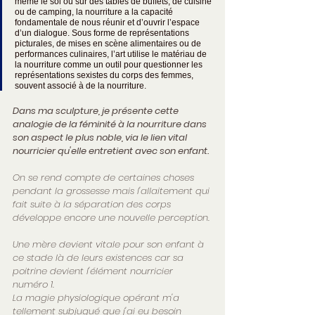
même le sol ou sur des tables de buffets, de cuisine 
ou de camping, la nourriture a la capacité 
fondamentale de nous réunir et d’ouvrir l’espace 
d’un dialogue. Sous forme de représentations 
picturales, de mises en scène alimentaires ou de 
performances culinaires, l’art utilise le matériau de 
la nourriture comme un outil pour questionner les 
représentations sexistes du corps des femmes, 
souvent associé à de la nourriture.
Dans ma sculpture, je présente cette 
analogie de la féminité à la nourriture dans 
son aspect le plus noble, via le lien vital 
nourricier qu'elle entretient avec son enfant.
On se rend compte de certaines choses 
pendant la grossesse mais l'allaitement qui 
fait suite à la séparation des corps 
développe encore une nouvelle perception. 
Une mère devient vitale pour son enfant à 
ce stade là de leurs existences car sa 
poitrine devient l'élément nourricier 
numéro 1. 
La magie physiologique opérant m'a 
tellement subjugué que j'ai eu besoin 